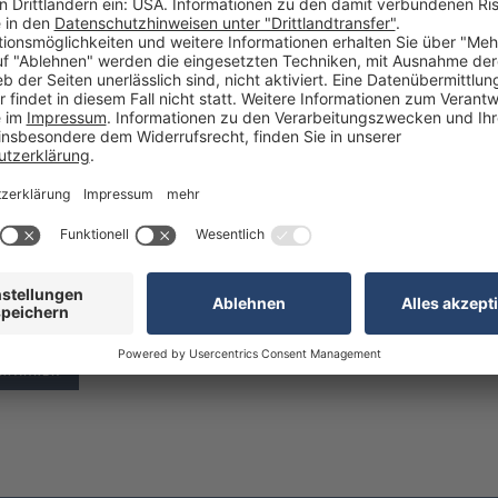
eichnung im Autohaus
steme zur Preisauszeichnung gibt
en Sie, welche Vorteile die
 Lösungen bieten und welches
 besten zu den Anforderungen
ernehmens passt.
RFAHREN