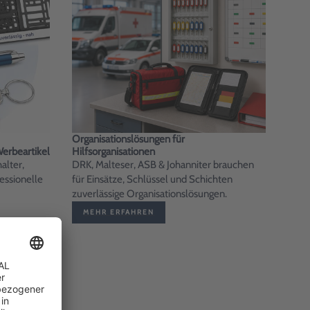
Organisationslösungen für
Werbeartikel
Hilfsorganisationen
alter,
DRK, Malteser, ASB & Johanniter brauchen
fessionelle
für Einsätze, Schlüssel und Schichten
zuverlässige Organisationslösungen.
MEHR ERFAHREN