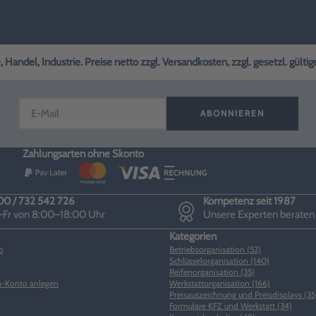
andel, Industrie. Preise netto zzgl. Versandkosten, zzgl. gesetzl. gülti
ABONNIEREN
Zahlungsarten ohne Skonto
0 / 732 542 726
Kompetenz seit 1987
Fr von 8:00–18:00 Uhr
Unsere Experten beraten
Kategorien
o
Betriebsorganisation (52)
Schlüsselorganisation (140)
Reifenorganisation (35)
-Konto anlegen
Werkstattorganisation (166)
Preisauszeichnung und Preisdisplays (35
Formulare KFZ und Werkstatt (34)