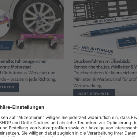
erhilfe: Fahrzeuge sicher
Druckverfahren im Überblick:
ohne Motorstart
Kennzeichenhalter, Miniletter & 
l für Autohaus, Werkstatt und
Druckverfahren für Kennzeichenh
e – präzise in jede Richtung.
Miniletter & Werbeartikel für pro
Werbewirkung.
FAHREN
MEHR ERFAHREN