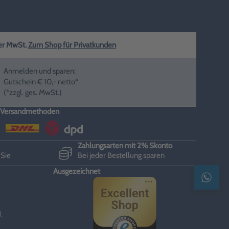
ger MwSt.
Zum Shop für Privatkunden
Anmelden und sparen:
Gutschein € 10,- netto*
(*zzgl. ges. MwSt.)
Versandmethoden
Zahlungsarten mit 2% Skonto
 Sie
Bei jeder Bestellung sparen
Ausgezeichnet
Kontak
)