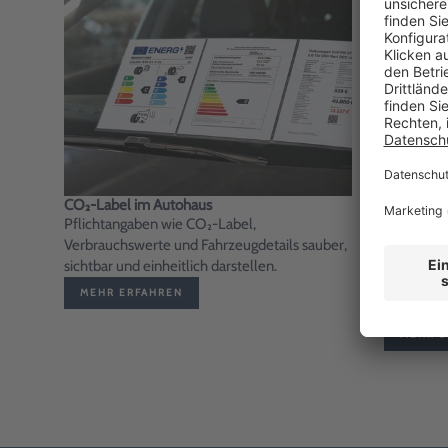
CO₂-Label im Autohaus
Preisausz
Pflichtangaben wie CO₂-Label,
Welche Sy
Verbrauchswerte und Fahrzeugdetails sauber,
es? Erfahr
sichtbar und einheitlich darstellen.
einzelnen
System am
MEHR ERFAHREN
Ihres Unt
MEHR E