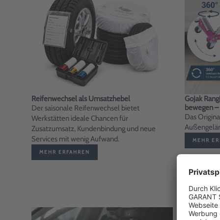
Reifenwechsel als Umsatzhebel
GoJak Rangi
bewegen – 
Der saisonale Reifenwechsel bietet
Das Origina
Werkstätten ideale Chancen für
Außengeländ
Zusatzumsatz, Kundenbindung und neue
Services mit wenig Aufwand.
MEHR ER
MEHR ERFAHREN