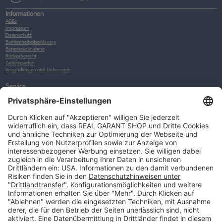
Informationen
AGBs
Impressum
Datenschutz
Barrierefreiheitserklärung
Batterierücknahme
Rückgaberecht
Zahlungsarten
Versandkosten und Lieferzeiten
Service
Kunden-Konto
Warenkorb
Merkliste
Neues Kunden-Konto anlegen
Newsletter
Kontakt
FAQs
Über uns
Kategorien
Betriebsorganisation (52)
Schlüsselorganisation (140)
Reifenorganisation (35)
Werkstattorganisation (166)
Preisauszeichnung und Preisdisplays (35)
Formulare KFZ und Werkstatt (34)
Kennzeichenhalter (49)
KFZ-Verkauf und KFZ-Präsentation (19)
Aussenwerbung (47)