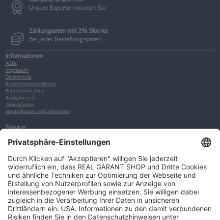
Unsere Experten beraten Sie
Zahlungsarten mit 2% Skonto
Bei jeder Bestellung sparen
Informationen
AGBs
Impressum
Datenschutz
Barrierefreiheitserklärung
Batterierücknahme
Rückgaberecht
Zahlungsarten
Versandkosten und Lieferzeiten
Service
Kunden-Konto
Warenkorb
Merkliste
Neues Kunden-Konto anlegen
Newsletter
Kontakt
FAQs
Über uns
Kategorien
Betriebsorganisation (52)
Schlüsselorganisation (140)