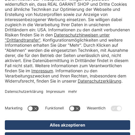
Newsletter
Kontakt
FAQs
Über uns
Kategorien
Betriebsorganisation (52)
Schlüsselorganisation (140)
Reifenorganisation (35)
Werkstattorganisation (166)
Preisauszeichnung und Preisdisplays (35)
Formulare KFZ und Werkstatt (34)
Kennzeichenhalter (49)
KFZ-Verkauf und KFZ-Präsentation (19)
Aussenwerbung (47)
Prospektpräsentation, Infosysteme (29)
Werbeartikel und Give-Aways (212)
SALES OFF (14)
Ausgezeichnet