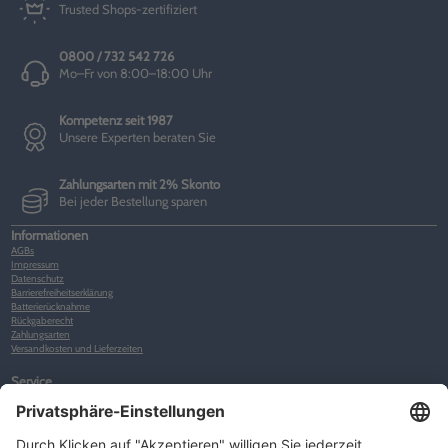
Trusted Shops-zertifiziert
0800 / 732 542 726
Mo–Fr von 8:00–18:00 Uhr
Kompetenz seit 1987
Unsere Experten beraten Sie
Zahlungsarten mit 2% Skonto
Bei jeder Bestellung sparen
Informationen
AGBs
Impressum
Datenschutz
Barrierefreiheitserklärung
Batterierücknahme
Rückgaberecht
Zahlungsarten
Versandkosten und Lieferzeiten
Service
Kunden-Konto
Warenkorb
Merkliste
Neues Kunden-Konto anlegen