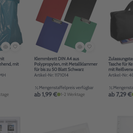
mit
Klemmbrett DIN A4 aus
Zulassungstas
tehend, mit
Polypropylen, mit Metallklammer
Tasche für K
für bis zu 50 Blatt Schwarz
mit Reißvers
/MH
Artikel-Nr: 1171014
Artikel-Nr:
Mengenstaffelpreis verfügbar
Mengenstaf
ab 1,99 €
ab 7,29 €
ktage
1-2 Werktage