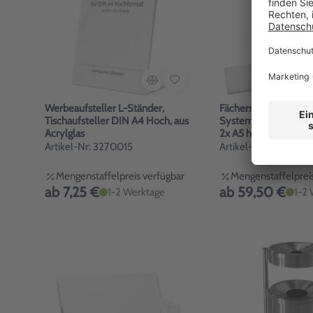
Werbeaufsteller L-Ständer,
Fächersystem A4 quer
Tischaufsteller DIN A4 Hoch, aus
System, 6 Fächer für
Acrylglas
2x A5 hoch 6 Fächer
Artikel-Nr: 3270015
Artikel-Nr: 4070053
Mengenstaffelpreis verfügbar
Mengenstaffelpreis
ab 7,25 €
ab 59,50 €
1-2 Werktage
1-2 