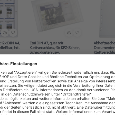
 12x DIN A4,
Etui DIN A7, quer mit
Abhefttasch
ießbar, inkl.
Klettverschluss, für KFZ-Schein,
Dokumentent
Scheckkarten usw.
Klettverschl
Artikel-Nr: 1170008/A7
Artikel-Nr: 
 verfügbar
Mengenstaffelpreis verfügbar
Mengenstaf
ab 0,39 €
ab 0,75 €
0-15
20-25 Werktage
erktage
HIGHLIGHT