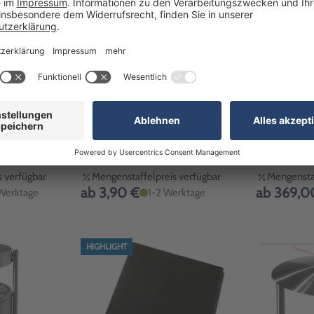
 Griffsicht-
Auftragstasche A4 Klemmfix: mit
Gojak 6200, 
 A4 quer oder
Schlüsselfach, Klemmleiste
Fußpedal rech
Schwarz
Auto-Rangier
Artikel-Nr: 4372004
Artikel-Nr: 
 verfügbar
Mengenstaffelpreis verfügbar
Mengenstaf
ab 3,90 €
ab 369,0
Werktage
1-2 Werktage
HIGHLIGHT