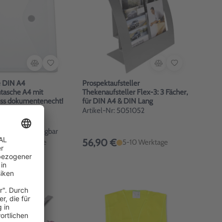
e DIN A4
Prospektaufsteller
asche A4 mit
Thekenaufsteller Flex-3: 3 Fächer,
uss dokumentenecht!
für DIN A4 & DIN Lang
1972019
Artikel-Nr: 5051052
felpreis verfügbar
56,90 €
1-2 Werktage
5-10 Werktage