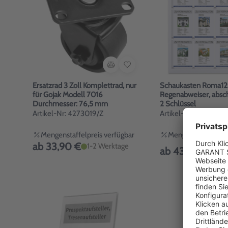
Ersatzrad 3 Zoll Komplettrad, nur
Schaukasten Roma12:
für Gojak Modell 7016
Regenabweiser, abschl
Durchmesser: 76,5 mm
2 Schlüssel
Artikel-Nr: 4273019/Z
Artikel-Nr: 5552032
Mengenstaffelpreis verfügbar
Mengenstaffelpreis
ab 33,90 €
1
1-2 Werktage
ab 435,00 €
W