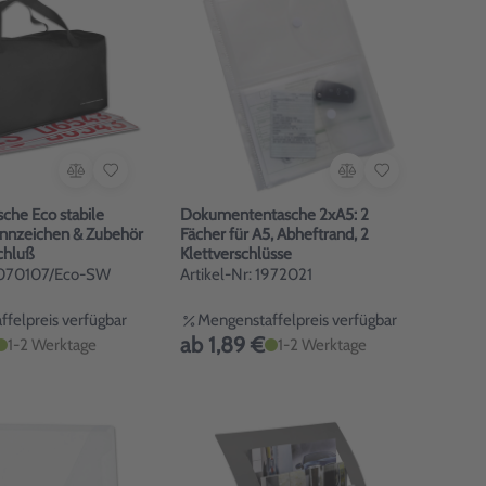
che Eco stabile
Dokumententasche 2xA5: 2
ennzeichen & Zubehör
Fächer für A5, Abheftrand, 2
chluß
Klettverschlüsse
 4070107/Eco-SW
Artikel-Nr: 1972021
felpreis verfügbar
Mengenstaffelpreis verfügbar
ab 1,89 €
1-2 Werktage
1-2 Werktage