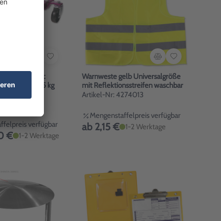
Gojak GJ6313R:
Warnweste gelb Universalgröße
ts,Traglast 715 kg
mit Reflektionsstreifen waschbar
hilfe
Artikel-Nr: 4274013
4273013
Mengenstaffelpreis verfügbar
felpreis verfügbar
ab 2,15 €
1-2 Werktage
0 €
1-2 Werktage