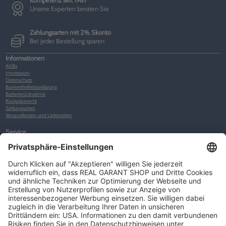
Kompetenz seit 1987
Unsere Experten beraten Sie
Zahlungsarten mit 2% Skonto
Bei jeder Bestellung sparen
Informationen
AGBs
Impressum
Datenschutz
Barrierefreiheitserklärung
Batterierücknahme
Rückgaberecht
Zahlungsarten
Versandkosten und Lieferzeiten
Service
Kunden-Konto
Warenkorb
Merkliste
Neues Kunden-Konto anlegen
Newsletter
Kontakt
FAQs
Über uns
Kategorien
Betriebsorganisation (52)
Schlüsselorganisation (140)