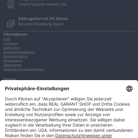
Unsere Experten beraten Sie
Zahlungsarten mit 2% Skonto
Bei jeder Bestellung sparen
Informationen
AGBs
Impressum
Datenschutz
Barrierefreiheitserklärung
Batterierücknahme
Rückgaberecht
Zahlungsarten
Versandkosten und Lieferzeiten
Service
Kunden-Konto
Warenkorb
Merkliste
Neues Kunden-Konto anlegen
Newsletter
Kontakt
FAQs
Über uns
Kategorien
Betriebsorganisation (52)
Schlüsselorganisation (140)
Reifenorganisation (35)