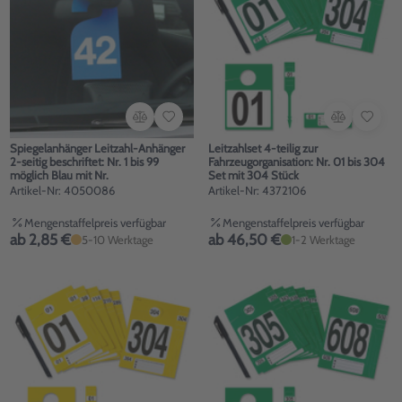
Spiegelanhänger Leitzahl-Anhänger
Leitzahlset 4-teilig zur
2-seitig beschriftet: Nr. 1 bis 99
Fahrzeugorganisation: Nr. 01 bis 304
möglich Blau mit Nr.
Set mit 304 Stück
Artikel-Nr: 4050086
Artikel-Nr: 4372106
Mengenstaffelpreis verfügbar
Mengenstaffelpreis verfügbar
ab 2,85 €
ab 46,50 €
5-10 Werktage
1-2 Werktage