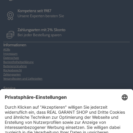
Kompetenz seit 1987
Unsere Experten beraten Sie
Zahlungsarten mit 2% Skonto
Bei jeder Bestellung sparen
Informationen
AGBs
Impressum
Datenschutz
Barrierefreiheitserklärung
Batterierücknahme
Rückgaberecht
Zahlungsarten
Versandkosten und Lieferzeiten
Service
Kunden-Konto
Warenkorb
Merkliste
Neues Kunden-Konto anlegen
Newsletter
Kontakt
FAQs
Über uns
Kategorien