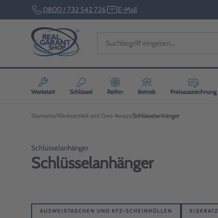
0800 / 732 542 726
E-Mail
Werkstatt
Schlüssel
Reifen
Betrieb
Preisauszeichnung
Startseite
Werbeartikel und Give-Aways
Schlüsselanhänger
Schlüsselanhänger
Schlüsselanhänger
AUSWEISTASCHEN UND KFZ-SCHEINHÜLLEN
EISKRAT