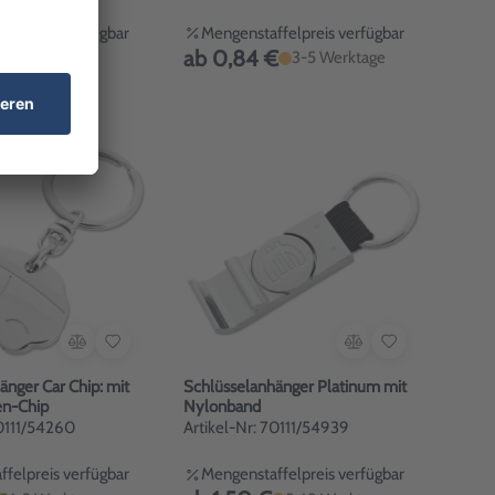
felpreis verfügbar
Mengenstaffelpreis verfügbar
ab 0,84 €
1-3 Werktage
3-5 Werktage
änger Car Chip: mit
Schlüsselanhänger Platinum mit
en-Chip
Nylonband
70111/54260
Artikel-Nr: 70111/54939
felpreis verfügbar
Mengenstaffelpreis verfügbar