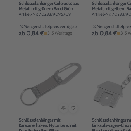
Schlüsselanhänger Colorado: aus
Schlüsselanhänger Co
Metall mit grünem Band Grün
Artikel-Nr: 70233/9095709
Artikel-Nr: 70233/
Mengenstaffelpreis verfügbar
Mengenstaffelpreis
ab 0,84 €
ab 0,84 €
3-5 Werktage
3-5 W
Schlüsselanhänger mit
Schlüsselanhänger m
Karabinerhaken, Nylonband mit
Einkaufswagen-Chip u
Kunstleder-Pad Silber
Flaschenöffner -Funk