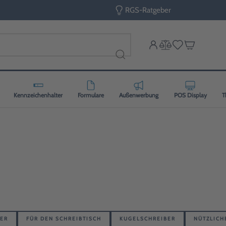
RGS-Ratgeber
Kennzeichenhalter
Formulare
Außenwerbung
POS Display
T
ZER
FÜR DEN SCHREIBTISCH
KUGELSCHREIBER
NÜTZLICH