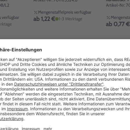
Artikel-Nr: 70111/5524.8
08/L2
Artikel-Nr: 7
Mengenstaffelpreis verfügbar
 verfügbar
Mengenstaf
ab 1,22 €
1-3 Werktage
ab 0,77 €
rktage
oogy mit
Schlüsselanhänger Boogy mit
Schlüsselanh
r/Schwarz
Nylonband Silber/Blau
modisches St
farbiges Nyl
4.1
Artikel-Nr: 70111/5524.4
Artikel-Nr: 