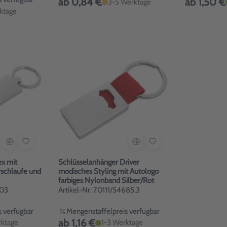
ab 0,84 €
ab 1,50 €
3-5 Werktage
ktage
x mit
Schlüsselanhänger Driver
schlaufe und
modisches Styling mit Autologo
farbiges Nylonband Silber/Rot
503
Artikel-Nr: 70111/54685.3
 verfügbar
Mengenstaffelpreis verfügbar
ab 1,16 €
rktage
1-3 Werktage