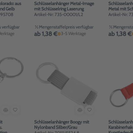
lorado: aus
Schlüsselanhänger Metal-Image
Schlüsselanh
Metall mit gelbem Band Gelb
mit Schlüsselring Laserung
Metal mit Sch
9095708
Artikel-Nr: 735-00001/L2
Artikel-Nr:
 verfügbar
Mengenstaffelpreis verfügbar
Mengenstaf
ab 1,38 €
ab 1,38 €
erktage
3-5 Werktage
it
Schlüsselanhänger Boogy mit
Schlüsselanh
.
Nylonband Silber/Grau
Karabinerhak
tion
Kunstleder-P