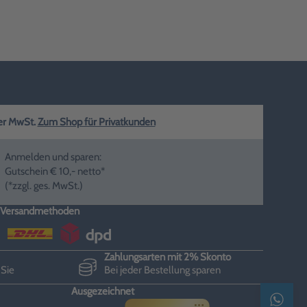
ger MwSt.
Zum Shop für Privatkunden
Anmelden und sparen:
Gutschein € 10,- netto*
(*zzgl. ges. MwSt.)
Versandmethoden
Zahlungsarten mit 2% Skonto
 Sie
Bei jeder Bestellung sparen
Ausgezeichnet
Kontak