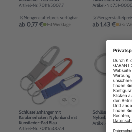
Artikel-Nr: 70111/5007.7
Artikel-Nr: 751-000
Mengenstaffelpreis verfügbar
Mengenstaffelpreis
ab 0,77 €
ab 1,43 €
1-3 Werktage
3-5 We
Schlüsselanhänger mit
Schlüsselanhänger B
Karabinerhaken, Nylonband mit
Nylonband Silbe
Kunstleder-Pad Blau
Artikel-Nr: 70111/552
Artikel-Nr: 70111/5007.4