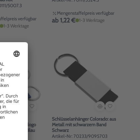
Artikel-Nr: 70111/5524.3
0111/5007.3
Mengenstaffelpreis verfügbar
felpreis verfügbar
ab 1,22 €
1-3 Werktage
1-3 Werktage
änger Driver
Schlüsselanhänger Colorado: aus
yling mit Autologo
Metall mit schwarzem Band
onband Silber/Blau
Schwarz
70111/54685.4
Artikel-Nr: 70233/9095703