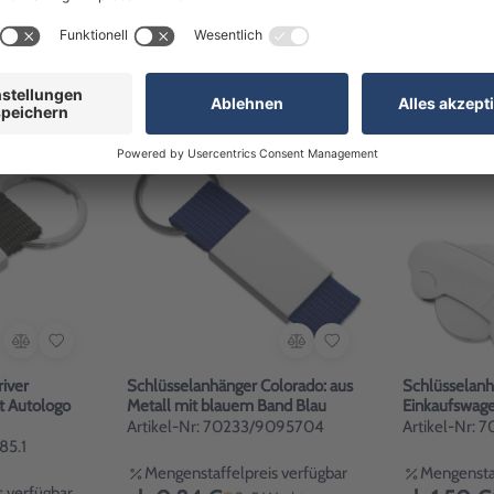
 verfügbar
Mengenstaffelpreis verfügbar
Mengenstaf
ab 1,22 €
rktage
1-3 Werktage
ab 1,16 €
iver
Schlüsselanhänger Colorado: aus
Schlüsselanh
t Autologo
Metall mit blauem Band Blau
Einkaufswag
Artikel-Nr: 70233/9095704
Artikel-Nr: 
85.1
Mengenstaffelpreis verfügbar
Mengenstaf
 verfügbar