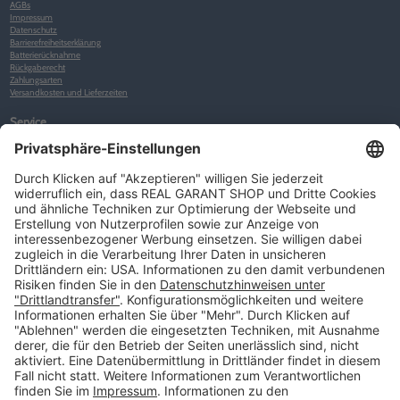
AGBs
Impressum
Datenschutz
Barrierefreiheitserklärung
Batterierücknahme
Rückgaberecht
Zahlungsarten
Versandkosten und Lieferzeiten
Service
Kunden-Konto
Warenkorb
Merkliste
Neues Kunden-Konto anlegen
Newsletter
Kontakt
FAQs
Über uns
Kategorien
Betriebsorganisation (52)
Schlüsselorganisation (140)
Reifenorganisation (35)
Werkstattorganisation (166)
Preisauszeichnung und Preisdisplays (35)
Formulare KFZ und Werkstatt (34)
Kennzeichenhalter (49)
KFZ-Verkauf und KFZ-Präsentation (19)
Aussenwerbung (47)
Prospektpräsentation, Infosysteme (29)
Werbeartikel und Give-Aways (212)