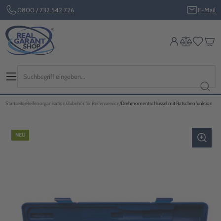
0800 / 732 542 726
E-Mail
Startseite
Reifenorganisation
Zubehör für Reifenservice
Drehmomentschlüssel mit Ratschenfunktion
NEU