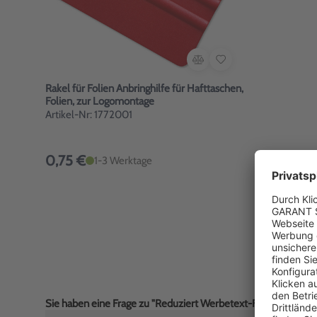
Rakel für Folien Anbringhilfe für Hafttaschen,
Folien, zur Logomontage
Artikel-Nr: 1772001
0,75 €
1-3 Werktage
Sie haben eine Frage zu "Reduziert Werbetext-Folie selbstkl