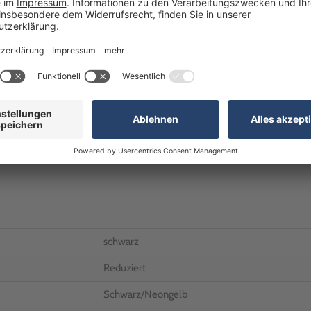
Alternativ erreichen Sie uns
Telefon:
+49 (0)7024 / 
R
Kostenfrei innerhalb De
E-Mail:
anfrageB2B@realg
Unsere Geschäftszeiten
Montag bis Freitag: 8:0
schwarz
Reduziert
Schwarz/Neongelb