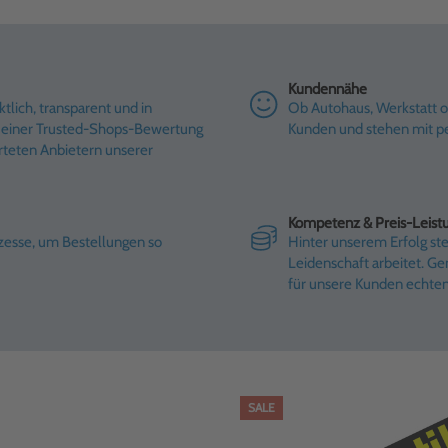
Kundennähe
tlich, transparent und in
Ob Autohaus, Werkstatt od
it einer Trusted-Shops-Bewertung
Kunden und stehen mit pe
rteten Anbietern unserer
Kompetenz & Preis-Leist
ozesse, um Bestellungen so
Hinter unserem Erfolg st
Leidenschaft arbeitet. G
für unsere Kunden echte
SALE