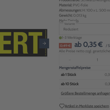
Produktfarbe:
Schwarz/Neongel
Material:
PVC-Folie
Abmessungen:
H: 100 x L: 500 
Gewicht:
0.013 kg
Mehr Details
Variante
Reduziert
1-3 Werktage
ab
0,35 €
0,49 €
/ 
Alle Preise netto zzgl. gesetzlic
−
Mengenstaffelpreise
ab
1
Stück
0,3
ab
10
Stück
0,3
Größere Bestellmenge anfrage
Artikel in Merkliste speichern