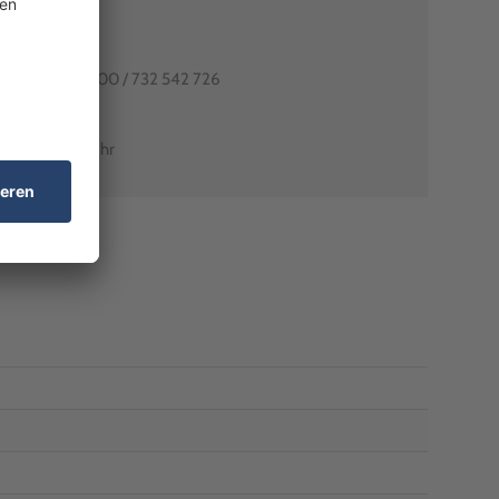
80991-0
utschlands: 0800 / 732 542 726
arant-shop.de
0 Uhr – 18:00 Uhr