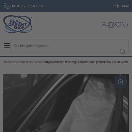
0800 / 732 542 726
E-Mail
Startseite
Werkstattorganisation
Sitzpolsterschoner Einweg-Schoner, lose, gefaltet, 100 Stk. im Beutel