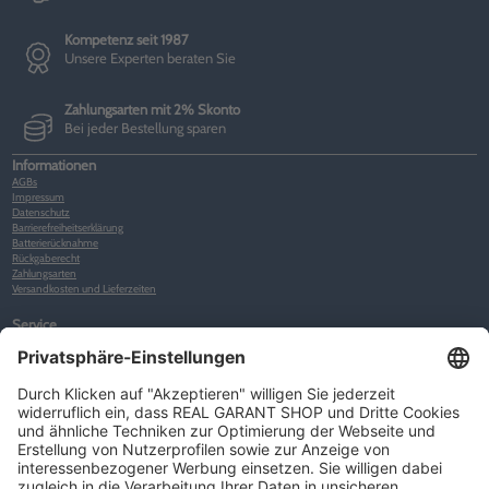
Kompetenz seit 1987
Unsere Experten beraten Sie
Zahlungsarten mit 2% Skonto
Bei jeder Bestellung sparen
Informationen
AGBs
Impressum
Datenschutz
Barrierefreiheitserklärung
Batterierücknahme
Rückgaberecht
Zahlungsarten
Versandkosten und Lieferzeiten
Service
Kunden-Konto
Warenkorb
Merkliste
Neues Kunden-Konto anlegen
Newsletter
Kontakt
FAQs
Über uns
Kategorien