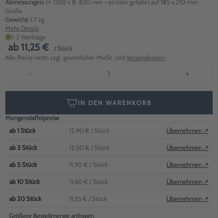
Abmessungen:
H: 1350 x B: 820 mm - einzeln gefaltet auf 185 x 210 mm
Größe
Gewicht:
1.7 kg
Mehr Details
1-2 Werktage
ab
11,25 €
/ Stück
Alle Preise netto zzgl. gesetzlicher MwSt. und
Versandkosten
−
+
IN DEN WARENKORB
Mengenstaffelpreise
ab
1
Stück
12,90 €
/ Stück
Übernehmen ↗
ab
3
Stück
12,50 €
/ Stück
Übernehmen ↗
ab
5
Stück
11,90 €
/ Stück
Übernehmen ↗
ab
10
Stück
11,60 €
/ Stück
Übernehmen ↗
ab
20
Stück
11,25 €
/ Stück
Übernehmen ↗
Größere Bestellmenge anfragen