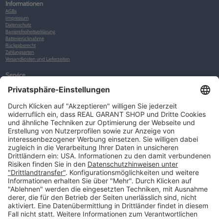
Informationen
AGBs
Impressum
Datenschutz
Barrierefreiheitserklärung
Batterierücknahme
Rückgaberecht
Zahlungsarten
Versandkosten und Lieferzeiten
Service
Kunden-Konto
Warenkorb
Merkliste
Neues Kunden-Konto anlegen
Newsletter
Kontakt
FAQs
Über uns
Kategorien
Betriebsorganisation (52)
Schlüsselorganisation (140)
Reifenorganisation (35)
Werkstattorganisation (166)
Preisauszeichnung und Preisdisplays (35)
Formulare KFZ und Werkstatt (34)
Kennzeichenhalter (49)
KFZ-Verkauf und KFZ-Präsentation (19)
Aussenwerbung (47)
Prospektpräsentation, Infosysteme (29)