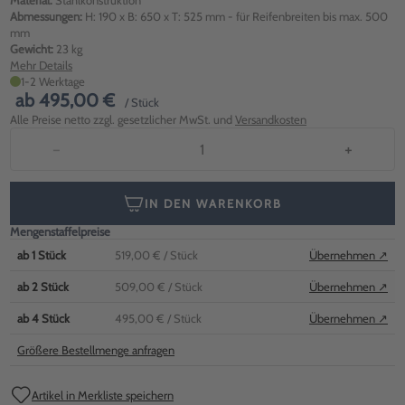
Material:
Stahlkonstruktion
Abmessungen:
H: 190 x B: 650 x T: 525 mm - für Reifenbreiten bis max. 500
mm
Gewicht:
23 kg
Mehr Details
1-2 Werktage
ab
495,00 €
/ Stück
Alle Preise netto zzgl. gesetzlicher MwSt. und
Versandkosten
−
+
IN DEN WARENKORB
Mengenstaffelpreise
ab
1
Stück
519,00 €
/ Stück
Übernehmen ↗
ab
2
Stück
509,00 €
/ Stück
Übernehmen ↗
ab
4
Stück
495,00 €
/ Stück
Übernehmen ↗
Größere Bestellmenge anfragen
Artikel in Merkliste speichern