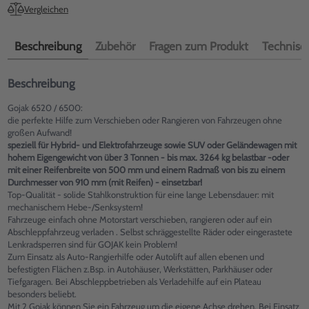
Vergleichen
Beschreibung
Zubehör
Fragen zum Produkt
Technisch
Beschreibung
Gojak 6520 / 6500:
die perfekte Hilfe zum Verschieben oder Rangieren von Fahrzeugen ohne
großen Aufwand!
speziell für Hybrid- und Elektrofahrzeuge sowie SUV oder Geländewagen mit
hohem Eigengewicht von über 3 Tonnen - bis max. 3264 kg belastbar -oder
mit einer Reifenbreite von 500 mm und einem Radmaß von bis zu einem
Durchmesser von 910 mm (mit Reifen) - einsetzbar!
Top-Qualität - solide Stahlkonstruktion für eine lange Lebensdauer: mit
mechanischem Hebe-/Senksystem!
Fahrzeuge einfach ohne Motorstart verschieben, rangieren oder auf ein
Abschleppfahrzeug verladen . Selbst schräggestellte Räder oder eingerastete
Lenkradsperren sind für GOJAK kein Problem!
Zum Einsatz als Auto-Rangierhilfe oder Autolift auf allen ebenen und
befestigten Flächen z.Bsp. in Autohäuser, Werkstätten, Parkhäuser oder
Tiefgaragen. Bei Abschleppbetrieben als Verladehilfe auf ein Plateau
besonders beliebt.
Mit 2 Gojak können Sie ein Fahrzeug um die eigene Achse drehen. Bei Einsatz