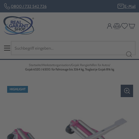
0800 / 732 542 726
E-Mail
Startseite
Werkstattorganisation
Gojak: Rangierhilfen für Autos
Gojak 6520 / 6500: für Fahrzeuge bis 3264 kg, Traglast je Gojak 816 kg
HIGHLIGHT