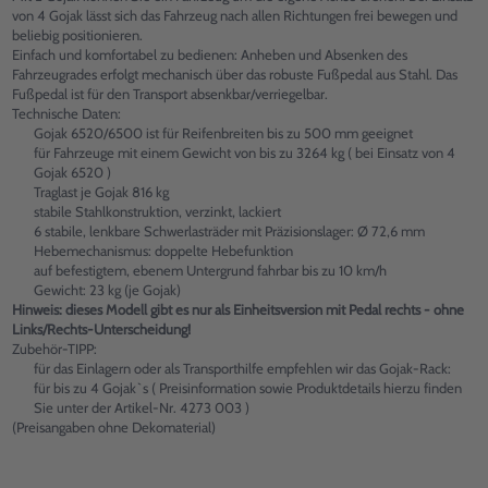
von 4 Gojak lässt sich das Fahrzeug nach allen Richtungen frei bewegen und
beliebig positionieren.
Einfach und komfortabel zu bedienen: Anheben und Absenken des
Fahrzeugrades erfolgt mechanisch über das robuste Fußpedal aus Stahl. Das
Fußpedal ist für den Transport absenkbar/verriegelbar.
Technische Daten:
Gojak 6520/6500 ist für Reifenbreiten bis zu 500 mm geeignet
für Fahrzeuge mit einem Gewicht von bis zu 3264 kg ( bei Einsatz von 4
Gojak 6520 )
Traglast je Gojak 816 kg
stabile Stahlkonstruktion, verzinkt, lackiert
6 stabile, lenkbare Schwerlasträder mit Präzisionslager: Ø 72,6 mm
Hebemechanismus: doppelte Hebefunktion
auf befestigtem, ebenem Untergrund fahrbar bis zu 10 km/h
Gewicht: 23 kg (je Gojak)
Hinweis: dieses Modell gibt es nur als Einheitsversion mit Pedal rechts - ohne
Links/Rechts-Unterscheidung!
Zubehör-TIPP:
für das Einlagern oder als Transporthilfe empfehlen wir das Gojak-Rack:
für bis zu 4 Gojak`s ( Preisinformation sowie Produktdetails hierzu finden
Sie unter der Artikel-Nr. 4273 003 )
(Preisangaben ohne Dekomaterial)